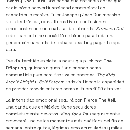
Twenty One Pilots
, una banda que entendió antes que
nadie cómo convertir ansiedad generacional en
espectáculo masivo. Tyler Joseph y Josh Dun mezclan
rap, electrónica, rock alternativo y confesiones
emocionales con una naturalidad absurda.
Stressed Out
prácticamente se convirtió en himno para toda una
generación cansada de trabajar, existir y pagar terapia
cara.
Ese día también explota la nostalgia punk con
The
Offspring
, quienes siguen funcionando como
combustible puro para festivales enormes.
The Kids
Aren’t Alright
y
Self Esteem
todavía tienen la capacidad
de prender crowds enteros como si fuera 1999 otra vez.
La intensidad emocional seguirá con
Pierce The Veil
,
una banda que en México tiene seguidores
completamente devotos.
King for a Day
seguramente
provocará uno de los momentos más caóticos del fin de
semana, entre gritos, lágrimas emo acumuladas y miles