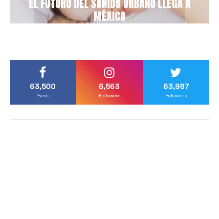
EL FUTURO DEL SONIDO URBANO LLEGA A
MÉXICO
63,500
6,563
63,987
Fans
Followers
Followers