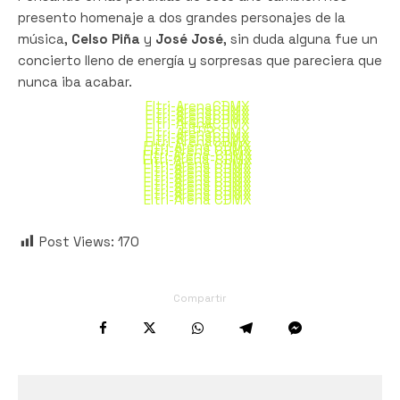
presento homenaje a dos grandes personajes de la
música,
Celso Piña
y
José José
, sin duda alguna fue un
concierto lleno de energía y sorpresas que pareciera que
nunca iba acabar.
Eltri-ArenaCDMX
Eltri-ArenaCDMX
Eltri-ArenaCDMX
Eltri-ArenaCDMX
Eltri-ArenaCDMX
Eltri5
Eltri-ArenaCDMX
Eltri-ArenaCDMX
Eltri-ArenaCDMX
Eltri-Arena CDMX
Eltri-Arena CDMX
Eltri-Arena-CDMX
Eltri-Arena-CDMX
Eltri-Arena CDMX
Eltri-Arena CDMX
Eltri-Arena CDMX
Eltri-Arena CDMX
Eltri-Arena CDMX
Eltri-Arena CDMX
Eltri-Arena CDMX
Eltri-Arena CDMX
Eltri-Arena CDMX
Post Views:
170
Compartir