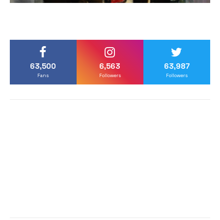
63,500
6,563
63,987
Fans
Followers
Followers