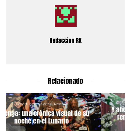
Redaccion RK
Relacionado
Coberturas
Galerías
Reseñas
Y ahora, la boda: así fue la emotiva
renovación de votos durante el
concierto de El TRI