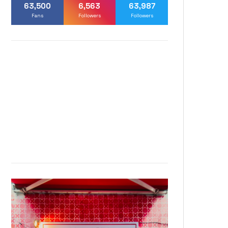
63,500
6,563
63,987
Fans
Followers
Followers