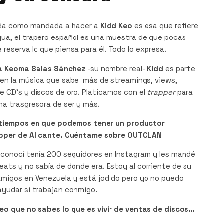
eda como mandada a hacer a
Kidd Keo
es esa que refiere
ngua, el trapero español es una muestra de que pocas
 reserva lo que piensa para él. Todo lo expresa.
a Keoma Salas Sánchez
-su nombre real-
Kidd
es parte
en la música que sabe más de streamings, views,
e CD’s y discos de oro. Platicamos con el
trapper
para
ma trasgresora de ser y más.
 tiempos en que podemos tener un productor
apper de Alicante. Cuéntame sobre OUTCLAN
conocí tenía 200 seguidores en Instagram y les mandé
ats y no sabía de dónde era. Estoy al corriente de su
amigos en Venezuela y está jodido pero yo no puedo
ayudar si trabajan conmigo.
reo que no sabes lo que es vivir de ventas de discos…