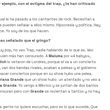
r ejemplo, con el estigma del trap, ¿te han criticado
gual le ha pasado a los cantantes de rock. Necesitan a
e pueden señalar a ellos mismo. Hipocresía y política. Hay
ce. Yo soy de los que hacen.
 mas señalado que el gringo?
muy pop, no veo Trap, nadie hablando de lo que es. Veo
quien más han censurado. A
Maluma
por «4 babys»,
Rich
lo vetaron de Londres, porque el va a un concierto
 van dos bandas rivales, acaban a peleas y el gobierno
l hacer conciertos porque en su show hubo una pelea.
riana Grande
que un show hubo un atentado y no veo a
na Grande
. Yo vengo a México y se juntan de dos barrios
censuran pero con
Grande
se revientan a tantos y no hay
la gente no quiere escuchar, pero es lo que sucede, Que