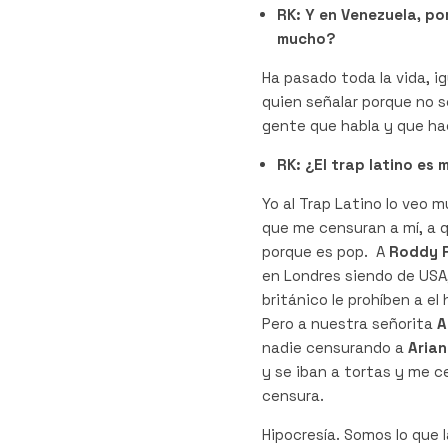
RK: Y en Venezuela, po
mucho?
Ha pasado toda la vida, i
quien señalar porque no s
gente que habla y que ha
RK: ¿El trap latino es
Yo al Trap Latino lo veo 
que me censuran a mí, a 
porque es pop. A
Roddy 
en Londres siendo de USA,
británico le prohíben a e
Pero a nuestra señorita
A
nadie censurando a
Aria
y se iban a tortas y me 
censura.
Hipocresía. Somos lo que 