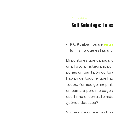
Entrevistas
Self Sabotage: La e
RK: Acabamos de
entr
lo mismo que estas di
Mi punto es que da igual 
una foto a Instagram, porq
pones un pantalón corto 
hablan de todo, el que hace
todos. Por eso yo me pint
en cámara pero me cago e
eso firmé el contrato más
¿dónde destaca?
Si una niña quiere vestir