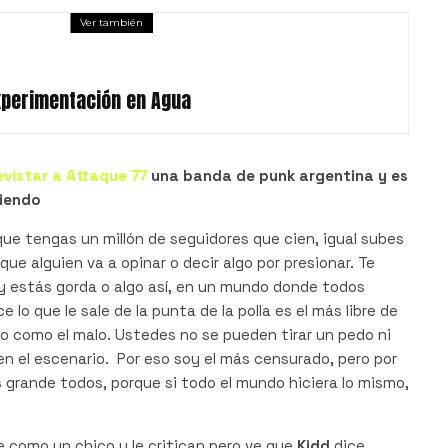
Ver también
xperimentación en Agua
evistar a Attaque 77
una banda de punk argentina y es
ciendo
que tengas un millón de seguidores que cien, igual subes
ue alguien va a opinar o decir algo por presionar. Te
y estás gorda o algo así, en un mundo donde todos
 lo que le sale de la punta de la polla es el más libre de
o como el malo. Ustedes no se pueden tirar un pedo ni
n el escenario. Por eso soy el más censurado, pero por
 grande todos, porque si todo el mundo hiciera lo mismo,
se como un chico y le critican pero ve que
Kidd
dice