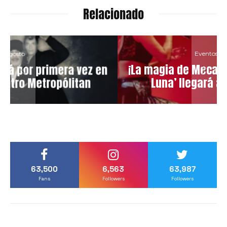
Relacionado
Eventos
Octubre
en
¡La magia de Mecano revive! ‘Hija de la
Luna’ llegará al Metropólitan
63,500
6,563
63,987
Fans
Followers
Followers