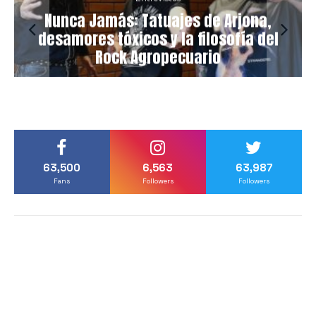
Nunca Jamás: Tatuajes de Arjona,
desamores tóxicos y la filosofía del
Rock Agropecuario
63,500
6,563
63,987
Fans
Followers
Followers