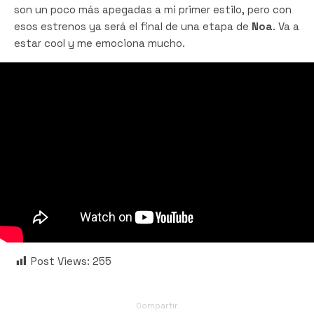
son un poco más apegadas a mi primer estilo, pero con
esos estrenos ya será el final de una etapa de
Noa
. Va a
estar cool y me emociona mucho.
Post Views:
255
Compartir