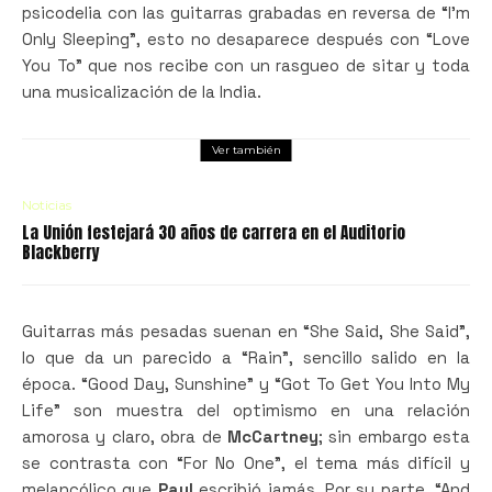
psicodelia con las guitarras grabadas en reversa de “I’m
Only Sleeping”, esto no desaparece después con “Love
You To” que nos recibe con un rasgueo de sitar y toda
una musicalización de la India.
Ver también
Noticias
La Unión festejará 30 años de carrera en el Auditorio
Blackberry
Guitarras más pesadas suenan en “She Said, She Said”,
lo que da un parecido a “Rain”, sencillo salido en la
época. “Good Day, Sunshine” y “Got To Get You Into My
Life” son muestra del optimismo en una relación
amorosa y claro, obra de
McCartney
; sin embargo esta
se contrasta con “For No One”, el tema más difícil y
melancólico que
Paul
escribió jamás. Por su parte, “And