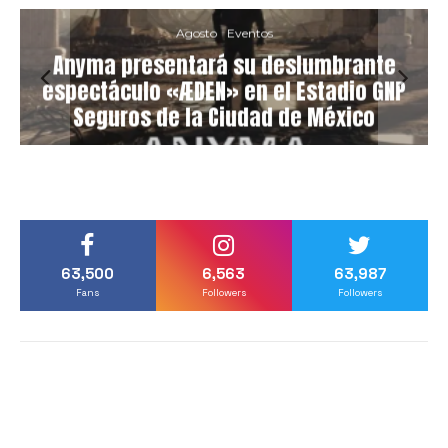
Agosto
Eventos
Anyma presentará su deslumbrante
espectáculo «ÆDEN» en el Estadio GNP
Seguros de la Ciudad de México
63,500
6,563
63,987
Fans
Followers
Followers