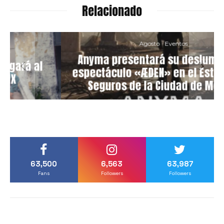
Relacionado
Agosto
Eventos
Anyma presentará su deslumbrante
espectáculo «ÆDEN» en el Estadio GNP
Seguros de la Ciudad de México
63,500
6,563
63,987
Fans
Followers
Followers