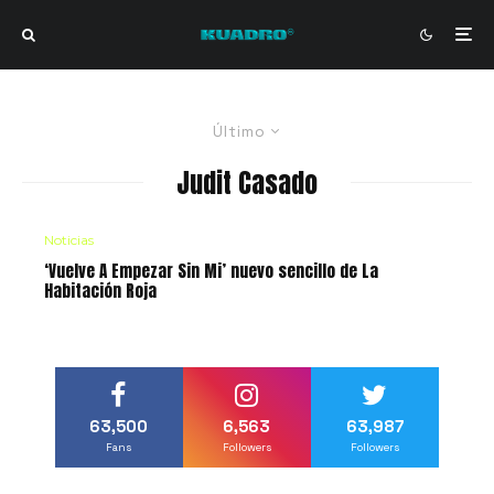
Último
Judit Casado
Noticias
‘Vuelve A Empezar Sin Mi’ nuevo sencillo de La
Habitación Roja
63,500
6,563
63,987
Fans
Followers
Followers