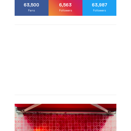
63,500
6,563
63,987
Fans
Followers
Followers