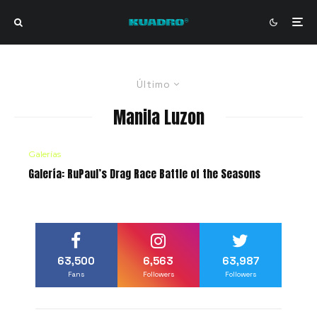
Último
Manila Luzon
Galerías
Galería: RuPaul’s Drag Race Battle of the Seasons
63,500
6,563
63,987
Fans
Followers
Followers