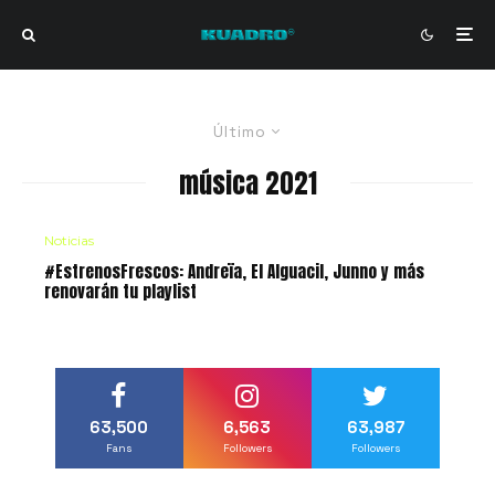
Último
música 2021
Noticias
#EstrenosFrescos: Andreïa, El Alguacil, Junno y más
renovarán tu playlist
63,500
6,563
63,987
Fans
Followers
Followers