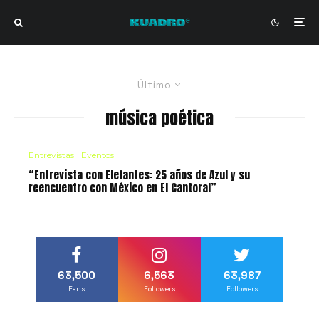
Último
música poética
Entrevistas
Eventos
“Entrevista con Elefantes: 25 años de Azul y su
reencuentro con México en El Cantoral”
63,500
6,563
63,987
Fans
Followers
Followers