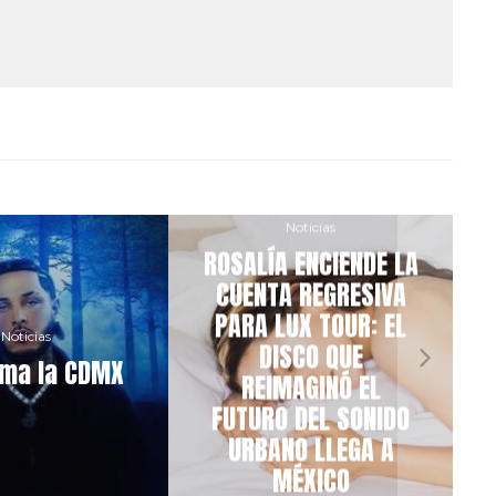
Agosto
Eventos
Anyma presentará
tos
Noviembre
su deslumbrante
ro vuelve al
espectáculo
 donde sus
«ÆDEN» en el
ones nunca
Estadio GNP
on de sonar
Seguros de la
Ciudad de México