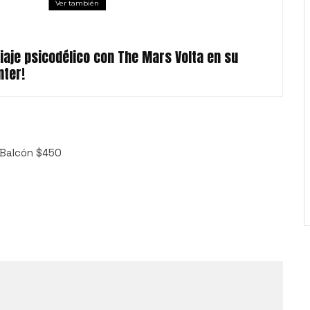
Ver también
iaje psicodélico con The Mars Volta en su
nter!
 Balcón $450