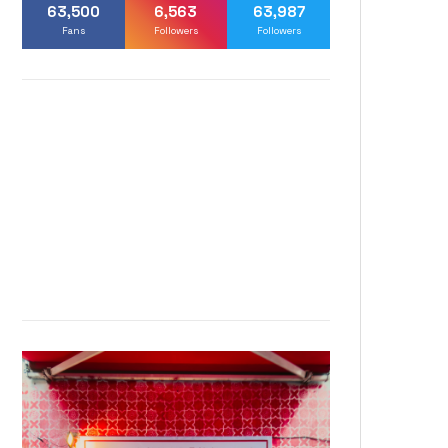
63,500
6,563
63,987
Fans
Followers
Followers