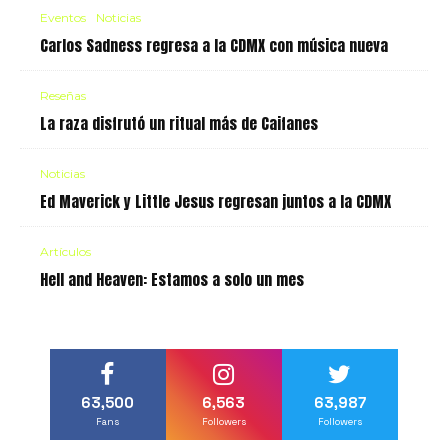
Eventos
Noticias
Carlos Sadness regresa a la CDMX con música nueva
Reseñas
La raza disfrutó un ritual más de Caifanes
Noticias
Ed Maverick y Little Jesus regresan juntos a la CDMX
Artículos
Hell and Heaven: Estamos a solo un mes
63,500
6,563
63,987
Fans
Followers
Followers